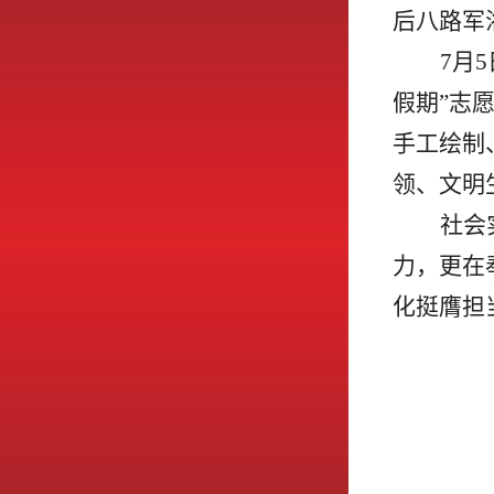
后八路军
7月
假期”志
手工绘制
领、文明
社会
力，更在
化挺膺担