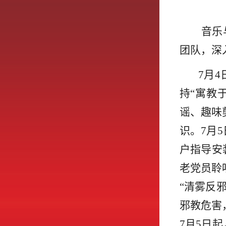
音乐
团队，深
7月
持“寓教
谣、趣味
识。7月
户指导安
老党员聆
“清雾反
邪教危害
7月5日