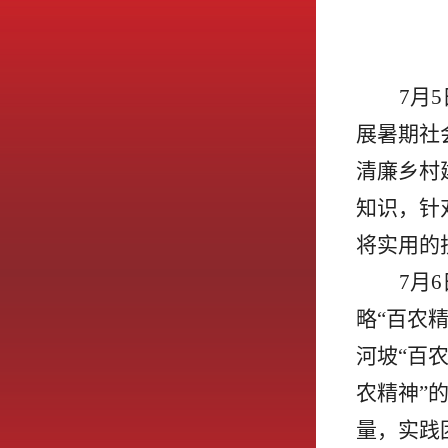
7月
展暑期社
清廉乡村
知识，针
将实用的
7月
略“百农
河坡“百
农精神”
量，实践