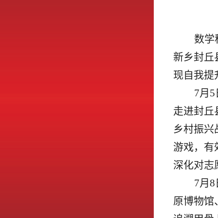
数学
新乡封丘
现自我提
7月
走进封丘
乡村振兴
游戏，有
深化对志
7月
原博物馆